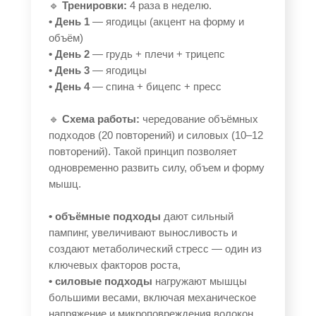
🔹
Тренировки:
4 раза в неделю.
• День 1
— ягодицы (акцент на форму и
объём)
• День 2
— грудь + плечи + трицепс
• День 3
— ягодицы
• День 4
— спина + бицепс + пресс
🔹
Схема работы:
чередование объёмных
подходов (20 повторений) и силовых (10–12
повторений). Такой принцип позволяет
одновременно развить силу, объем и форму
мышц.
• объёмные подходы
дают сильный
пампинг, увеличивают выносливость и
создают метаболический стресс — один из
ключевых факторов роста,
• силовые подходы
нагружают мышцы
большими весами, включая механическое
напряжение и микроповреждения волокон,